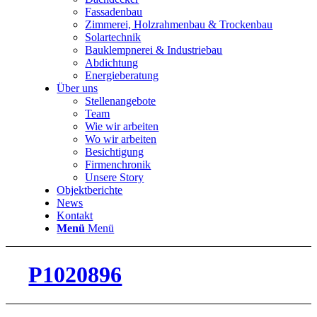
Fassadenbau
Zimmerei, Holzrahmenbau & Trockenbau
Solartechnik
Bauklempnerei & Industriebau
Abdichtung
Energieberatung
Über uns
Stellenangebote
Team
Wie wir arbeiten
Wo wir arbeiten
Besichtigung
Firmenchronik
Unsere Story
Objektberichte
News
Kontakt
Menü
Menü
P1020896