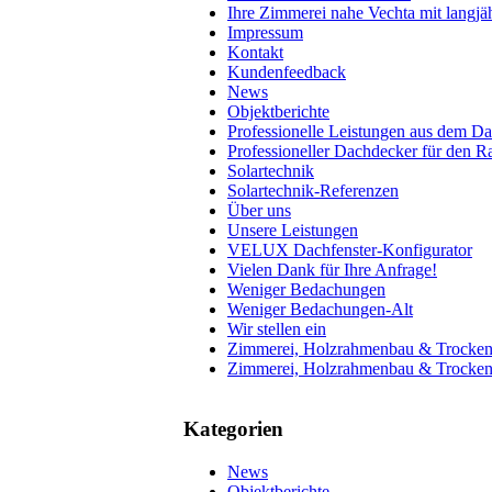
Ihre Zimmerei nahe Vechta mit langjä
Impressum
Kontakt
Kundenfeedback
News
Objektberichte
Professionelle Leistungen aus dem 
Professioneller Dachdecker für den 
Solartechnik
Solartechnik-Referenzen
Über uns
Unsere Leistungen
VELUX Dachfenster-Konfigurator
Vielen Dank für Ihre Anfrage!
Weniger Bedachungen
Weniger Bedachungen-Alt
Wir stellen ein
Zimmerei, Holzrahmenbau & Trocke
Zimmerei, Holzrahmenbau & Trocken
Kategorien
News
Objektberichte