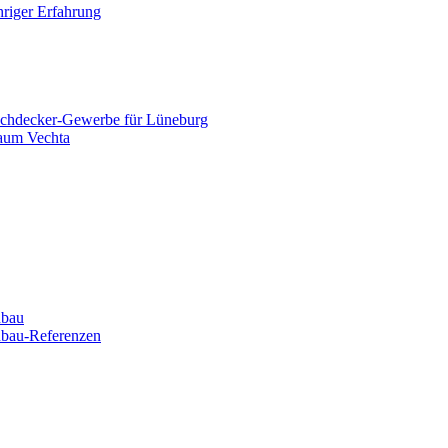
hriger Erfahrung
Dachdecker-Gewerbe für Lüneburg
Raum Vechta
nbau
bau-Referenzen