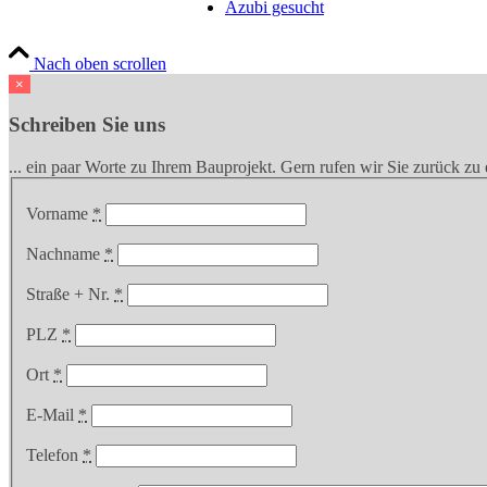
Azubi gesucht
Nach oben scrollen
×
Schreiben Sie uns
... ein paar Worte zu Ihrem Bauprojekt. Gern rufen wir Sie zurück z
Vorname
*
Nachname
*
Straße + Nr.
*
PLZ
*
Ort
*
E-Mail
*
Telefon
*