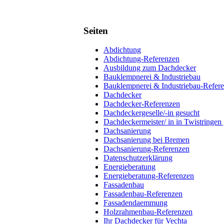
Seiten
Abdichtung
Abdichtung-Referenzen
Ausbildung zum Dachdecker
Bauklempnerei & Industriebau
Bauklempnerei & Industriebau-Refer
Dachdecker
Dachdecker-Referenzen
Dachdeckergeselle/-in gesucht
Dachdeckermeister/ in in Twistringen
Dachsanierung
Dachsanierung bei Bremen
Dachsanierung-Referenzen
Datenschutzerklärung
Energieberatung
Energieberatung-Referenzen
Fassadenbau
Fassadenbau-Referenzen
Fassadendaemmung
Holzrahmenbau-Referenzen
Ihr Dachdecker für Vechta