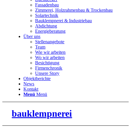
Fassadenbau
Zimmerei, Holzrahmenbau & Trockenbau
Solartechnik
Bauklempnerei & Industriebau
Abdichtung
Energieberatung
Über uns
Stellenangebote
Team
Wie wir arbeiten
Wo wir arbeiten
Besichtigung
Firmenchronik
Unsere Story
Objektberichte
News
Kontakt
Menü
Menü
bauklempnerei