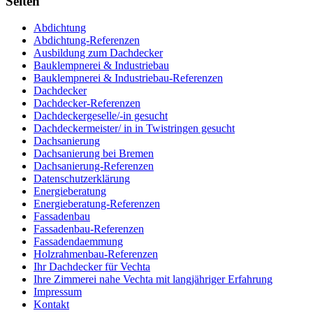
Seiten
Abdichtung
Abdichtung-Referenzen
Ausbildung zum Dachdecker
Bauklempnerei & Industriebau
Bauklempnerei & Industriebau-Referenzen
Dachdecker
Dachdecker-Referenzen
Dachdeckergeselle/-in gesucht
Dachdeckermeister/ in in Twistringen gesucht
Dachsanierung
Dachsanierung bei Bremen
Dachsanierung-Referenzen
Datenschutzerklärung
Energieberatung
Energieberatung-Referenzen
Fassadenbau
Fassadenbau-Referenzen
Fassadendaemmung
Holzrahmenbau-Referenzen
Ihr Dachdecker für Vechta
Ihre Zimmerei nahe Vechta mit langjähriger Erfahrung
Impressum
Kontakt