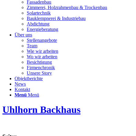
Fassadenbau
Zimmerei, Holzrahmenbau & Trockenbau
Solartechnik
Bauklempnerei & Industriebau
Abdichtung
Energieberatung
Über uns
Stellenangebote
Team
Wie wir arbeiten
Wo wir arbeiten
Besichtigung
Firmenchronik
Unsere Story
Objektberichte
News
Kontakt
Menü
Menü
Uhlhorn Backhaus