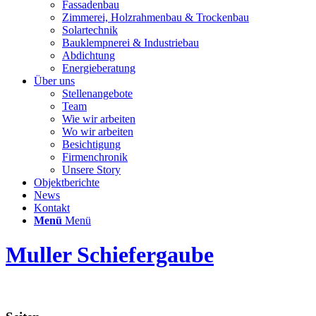
Fassadenbau
Zimmerei, Holzrahmenbau & Trockenbau
Solartechnik
Bauklempnerei & Industriebau
Abdichtung
Energieberatung
Über uns
Stellenangebote
Team
Wie wir arbeiten
Wo wir arbeiten
Besichtigung
Firmenchronik
Unsere Story
Objektberichte
News
Kontakt
Menü
Menü
Muller Schiefergaube