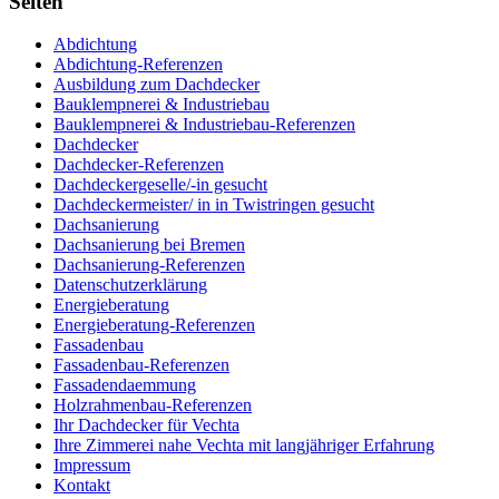
Seiten
Abdichtung
Abdichtung-Referenzen
Ausbildung zum Dachdecker
Bauklempnerei & Industriebau
Bauklempnerei & Industriebau-Referenzen
Dachdecker
Dachdecker-Referenzen
Dachdeckergeselle/-in gesucht
Dachdeckermeister/ in in Twistringen gesucht
Dachsanierung
Dachsanierung bei Bremen
Dachsanierung-Referenzen
Datenschutzerklärung
Energieberatung
Energieberatung-Referenzen
Fassadenbau
Fassadenbau-Referenzen
Fassadendaemmung
Holzrahmenbau-Referenzen
Ihr Dachdecker für Vechta
Ihre Zimmerei nahe Vechta mit langjähriger Erfahrung
Impressum
Kontakt