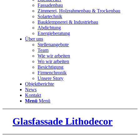
Fassadenbau
Zimmerei, Holzrahmenbau & Trockenbau
Solartechnik
Bauklempnerei & Industriebau
Abdichtung
Energieberatung
Über uns
Stellenangebote
Team
Wie wir arbeiten
Wo wir arbeiten
Besichtigung
Firmenchronik
Unsere Story
Objektberichte
News
Kontakt
Menü
Menü
Glasfassade Lithodecor