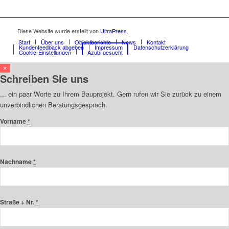
Diese Website wurde erstellt von
UltraPress
.
Start
Über uns
Objektberichte
News
Kontakt
Kundenfeedback abgeben
Impressum
Datenschutzerklärung
Cookie-Einstellungen
Azubi gesucht
×
Schreiben Sie uns
... ein paar Worte zu Ihrem Bauprojekt. Gern rufen wir Sie zurück zu einem
unverbindlichen Beratungsgespräch.
Vorname
*
Nachname
*
Straße + Nr.
*