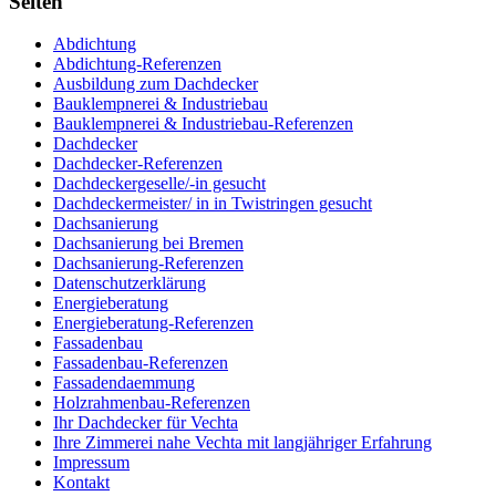
Seiten
Abdichtung
Abdichtung-Referenzen
Ausbildung zum Dachdecker
Bauklempnerei & Industriebau
Bauklempnerei & Industriebau-Referenzen
Dachdecker
Dachdecker-Referenzen
Dachdeckergeselle/-in gesucht
Dachdeckermeister/ in in Twistringen gesucht
Dachsanierung
Dachsanierung bei Bremen
Dachsanierung-Referenzen
Datenschutzerklärung
Energieberatung
Energieberatung-Referenzen
Fassadenbau
Fassadenbau-Referenzen
Fassadendaemmung
Holzrahmenbau-Referenzen
Ihr Dachdecker für Vechta
Ihre Zimmerei nahe Vechta mit langjähriger Erfahrung
Impressum
Kontakt