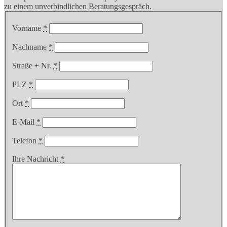
zu einem unverbindlichen Beratungsgespräch.
Vorname
*
Nachname
*
Straße + Nr.
*
PLZ
*
Ort
*
E-Mail
*
Telefon
*
Ihre Nachricht
*