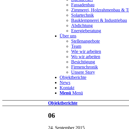
Fassadenbau
Zimmerei, Holzrahmenbau & T
Solartechnik
Bauklempnerei & Industriebau
Abdichtung
Energieberatung
Über uns
Stellenangebote
Team
Wie wir arbeiten
Wo wir arbeiten
Besichtigung
Firmenchronik
Unsere Story
Objektberichte
News
Kontakt
Menü
Menü
Objektberichte
06
24. September 2015