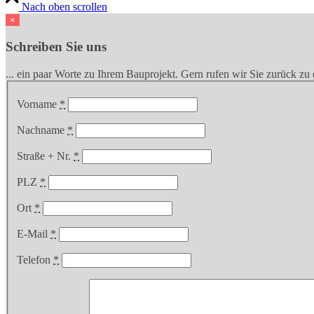
Nach oben scrollen
×
Schreiben Sie uns
... ein paar Worte zu Ihrem Bauprojekt. Gern rufen wir Sie zurück z
Vorname
*
Nachname
*
Straße + Nr.
*
PLZ
*
Ort
*
E-Mail
*
Telefon
*