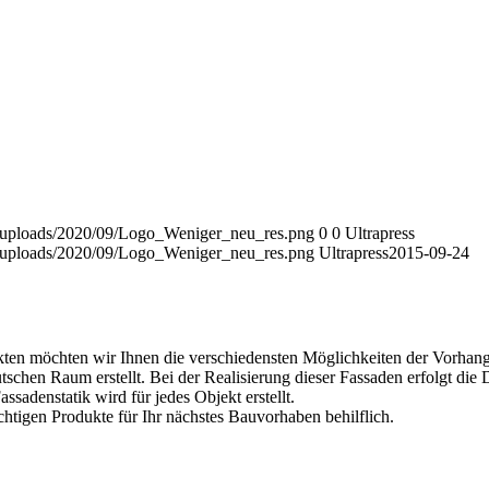
t/uploads/2020/09/Logo_Weniger_neu_res.png
0
0
Ultrapress
t/uploads/2020/09/Logo_Weniger_neu_res.png
Ultrapress
2015-09-24
kten möchten wir Ihnen die verschiedensten Möglichkeiten der Vorhan
schen Raum erstellt. Bei der Realisierung dieser Fassaden erfolgt di
ssadenstatik wird für jedes Objekt erstellt.
chtigen Produkte für Ihr nächstes Bauvorhaben behilflich.