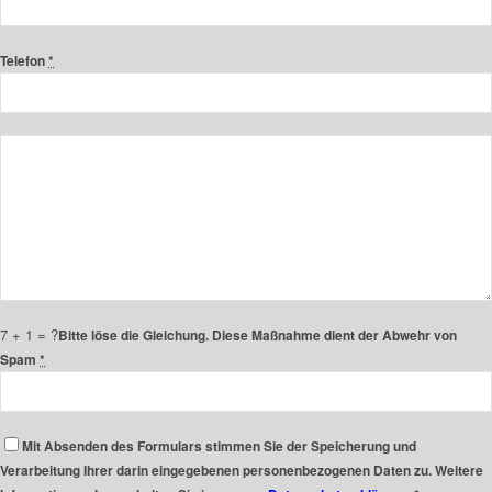
Telefon
*
7 + 1 = ?
Bitte löse die Gleichung. Diese Maßnahme dient der Abwehr von
Spam
*
Mit Absenden des Formulars stimmen Sie der Speicherung und
Verarbeitung Ihrer darin eingegebenen personenbezogenen Daten zu. Weitere