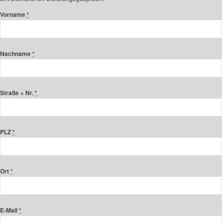
Vorname
*
Nachname
*
Straße + Nr.
*
PLZ
*
Ort
*
E-Mail
*