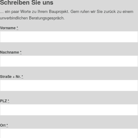
Schreiben Sie uns
... ein paar Worte zu Ihrem Bauprojekt. Gern rufen wir Sie zurück zu einem
unverbindlichen Beratungsgespräch.
Vorname
*
Nachname
*
Straße + Nr.
*
PLZ
*
Ort
*