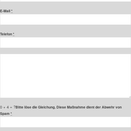
E-Mail
*
Telefon
*
0 + 4 = ?
Bitte löse die Gleichung. Diese Maßnahme dient der Abwehr von
Spam
*