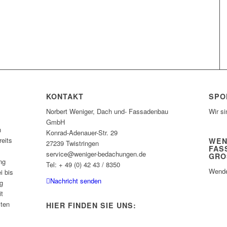
KONTAKT
SPO
Norbert Weniger, Dach und- Fassadenbau
Wir si
GmbH
n
Konrad-Adenauer-Str. 29
eits
WEN
27239 Twistringen
FAS
service@weniger-bedachungen.de
GRO
ng
Tel: + 49 (0) 42 43 / 8350
Wende
i bis
Nachricht senden
g
it
sten
HIER FINDEN SIE UNS: