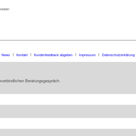
eister
News
Kontakt
Kundenfeedback abgeben
Impressum
Datenschutzerklärung
unverbindlichen Beratungsgespräch.