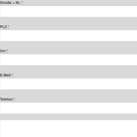
Straße + Nr.
*
PLZ
*
Ort
*
E-Mail
*
Telefon
*