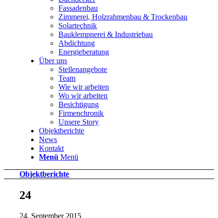
Fassadenbau
Zimmerei, Holzrahmenbau & Trockenbau
Solartechnik
Bauklempnerei & Industriebau
Abdichtung
Energieberatung
Über uns
Stellenangebote
Team
Wie wir arbeiten
Wo wir arbeiten
Besichtigung
Firmenchronik
Unsere Story
Objektberichte
News
Kontakt
Menü
Menü
Objektberichte
24
24. September 2015