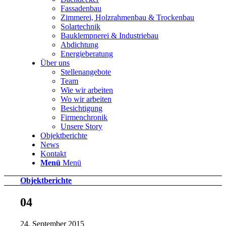
Fassadenbau
Zimmerei, Holzrahmenbau & Trockenbau
Solartechnik
Bauklempnerei & Industriebau
Abdichtung
Energieberatung
Über uns
Stellenangebote
Team
Wie wir arbeiten
Wo wir arbeiten
Besichtigung
Firmenchronik
Unsere Story
Objektberichte
News
Kontakt
Menü
Menü
Objektberichte
04
24. September 2015