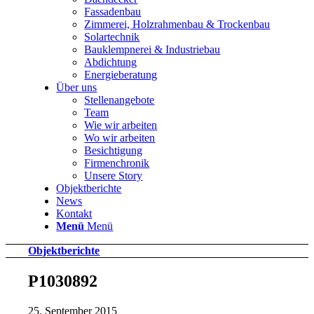
Fassadenbau
Zimmerei, Holzrahmenbau & Trockenbau
Solartechnik
Bauklempnerei & Industriebau
Abdichtung
Energieberatung
Über uns
Stellenangebote
Team
Wie wir arbeiten
Wo wir arbeiten
Besichtigung
Firmenchronik
Unsere Story
Objektberichte
News
Kontakt
Menü
Menü
Objektberichte
P1030892
25. September 2015