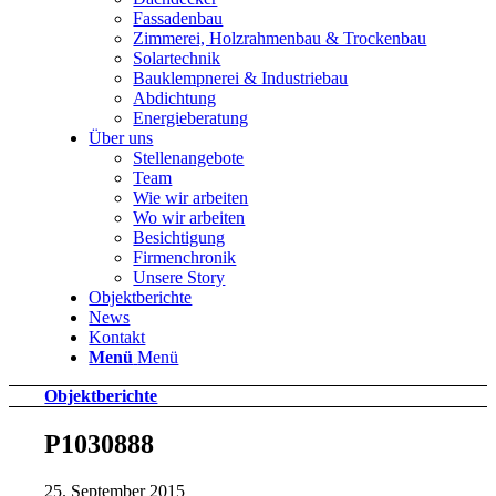
Fassadenbau
Zimmerei, Holzrahmenbau & Trockenbau
Solartechnik
Bauklempnerei & Industriebau
Abdichtung
Energieberatung
Über uns
Stellenangebote
Team
Wie wir arbeiten
Wo wir arbeiten
Besichtigung
Firmenchronik
Unsere Story
Objektberichte
News
Kontakt
Menü
Menü
Objektberichte
P1030888
25. September 2015