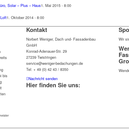
üro, Solar – Plus – Haus
1. Mai 2015 - 8:00
Loft
1. Oktober 2014 - 8:00
Kontakt
Spo
Norbert Weniger, Dach und- Fassadenbau
Wir si
GmbH
Wen
Konrad-Adenauer-Str. 29
n
Fas
27239 Twistringen
eits
Gro
service@weniger-bedachungen.de
Tel: + 49 (0) 42 43 / 8350
ng
Wende
i bis
Nachricht senden
g
Hier finden Sie uns:
it
sten
eister