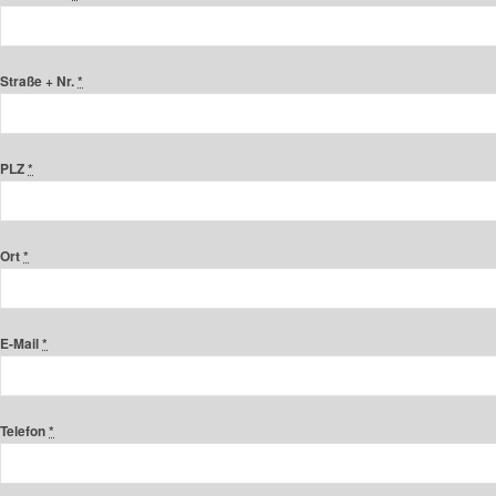
Straße + Nr.
*
PLZ
*
Ort
*
E-Mail
*
Telefon
*