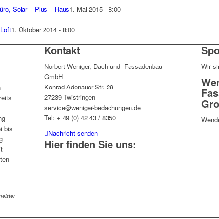
üro, Solar – Plus – Haus
1. Mai 2015 - 8:00
Loft
1. Oktober 2014 - 8:00
Kontakt
Spo
Norbert Weniger, Dach und- Fassadenbau
Wir si
GmbH
Wen
Konrad-Adenauer-Str. 29
n
Fas
27239 Twistringen
eits
Gro
service@weniger-bedachungen.de
Tel: + 49 (0) 42 43 / 8350
ng
Wende
i bis
Nachricht senden
g
Hier finden Sie uns:
it
sten
eister