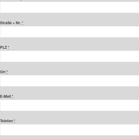
Straße + Nr.
*
PLZ
*
Ort
*
E-Mail
*
Telefon
*