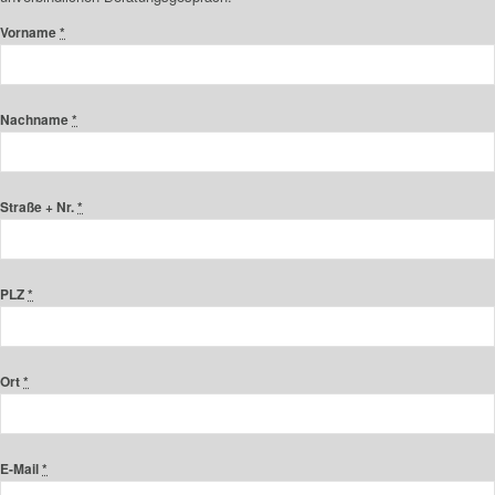
Vorname
*
Nachname
*
Straße + Nr.
*
PLZ
*
Ort
*
E-Mail
*