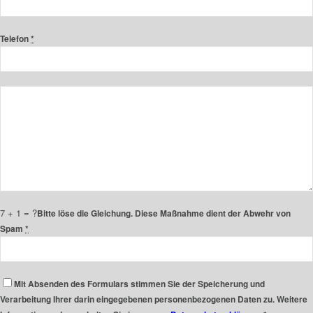
Telefon
*
7 + 1 = ?
Bitte löse die Gleichung. Diese Maßnahme dient der Abwehr von
Spam
*
Mit Absenden des Formulars stimmen Sie der Speicherung und
Verarbeitung Ihrer darin eingegebenen personenbezogenen Daten zu. Weitere