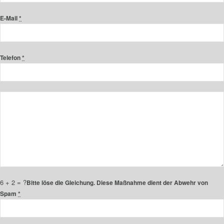
E-Mail
*
Telefon
*
6 + 2 = ?
Bitte löse die Gleichung. Diese Maßnahme dient der Abwehr von
Spam
*