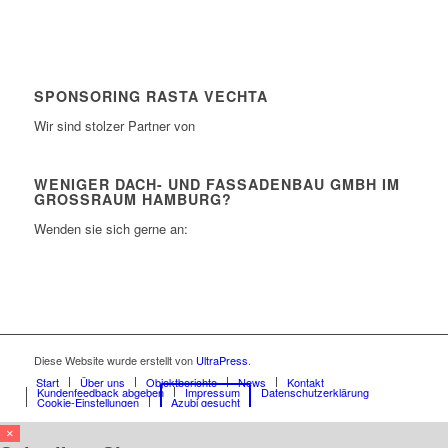
SPONSORING RASTA VECHTA
Wir sind stolzer Partner von
WENIGER DACH- UND FASSADENBAU GMBH IM
GROSSRAUM HAMBURG?
Wenden sie sich gerne an:
Diese Website wurde erstellt von
UltraPress
.
Start
Über uns
Objektberichte
News
Kontakt
Kundenfeedback abgeben
Impressum
Datenschutzerklärung
Cookie-Einstellungen
Azubi gesucht
×