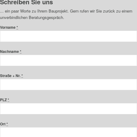
Schreiben Sie uns
... ein paar Worte zu Ihrem Bauprojekt. Gern rufen wir Sie zurück zu einem
unverbindlichen Beratungsgespräch.
Vorname
*
Nachname
*
Straße + Nr.
*
PLZ
*
Ort
*