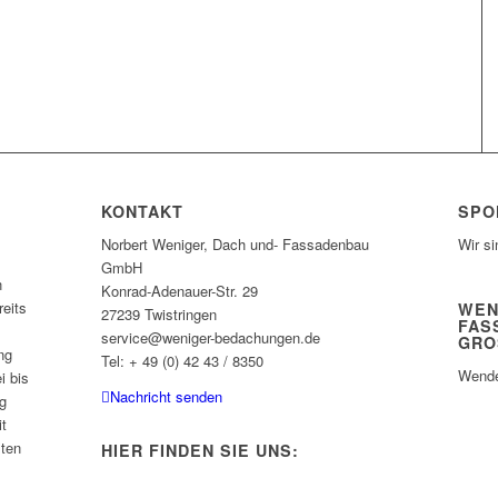
KONTAKT
SPO
Norbert Weniger, Dach und- Fassadenbau
Wir si
GmbH
n
Konrad-Adenauer-Str. 29
eits
WEN
27239 Twistringen
FAS
service@weniger-bedachungen.de
GRO
ng
Tel: + 49 (0) 42 43 / 8350
Wende
i bis
Nachricht senden
g
it
sten
HIER FINDEN SIE UNS: