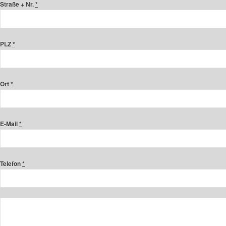
Straße + Nr.
*
PLZ
*
Ort
*
E-Mail
*
Telefon
*