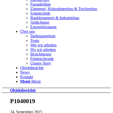
Fassadenbau
Zimmerei, Holzrahmenbau & Trockenbau
Solartechnik
Bauklempnerei & Industriebau
Abdichtung
Energieberatung
Über uns
Stellenangebote
Team
Wie wir arbeiten
Wo wir arbeiten
Besichtigung
Firmenchronik
Unsere Story
Objektberichte
News
Kontakt
Menü
Menü
Objektberichte
P1040019
24. September 2015