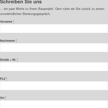
Schreiben Sie uns
... ein paar Worte zu Ihrem Bauprojekt. Gern rufen wir Sie zurück zu einem
unverbindlichen Beratungsgespräch.
Vorname
*
Nachname
*
Straße + Nr.
*
PLZ
*
Ort
*