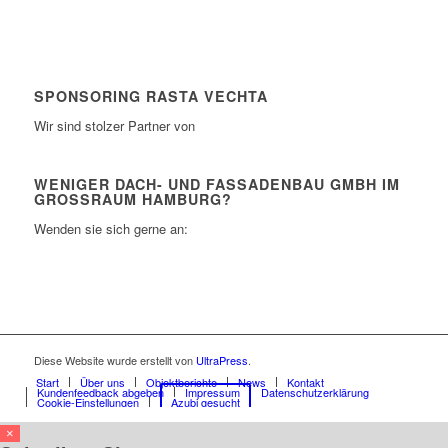
SPONSORING RASTA VECHTA
Wir sind stolzer Partner von
WENIGER DACH- UND FASSADENBAU GMBH IM
GROSSRAUM HAMBURG?
Wenden sie sich gerne an:
Diese Website wurde erstellt von
UltraPress
.
Start
Über uns
Objektberichte
News
Kontakt
Kundenfeedback abgeben
Impressum
Datenschutzerklärung
Cookie-Einstellungen
Azubi gesucht
×