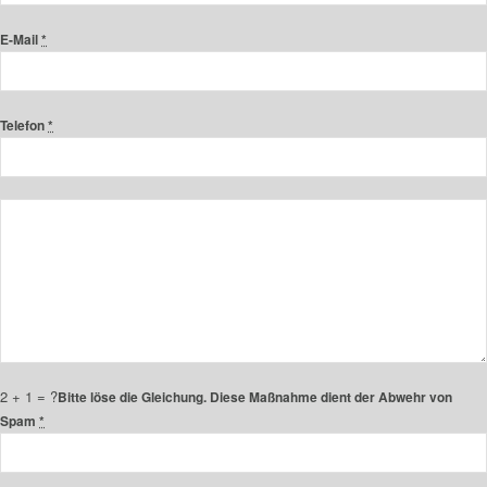
E-Mail
*
Telefon
*
2 + 1 = ?
Bitte löse die Gleichung. Diese Maßnahme dient der Abwehr von
Spam
*