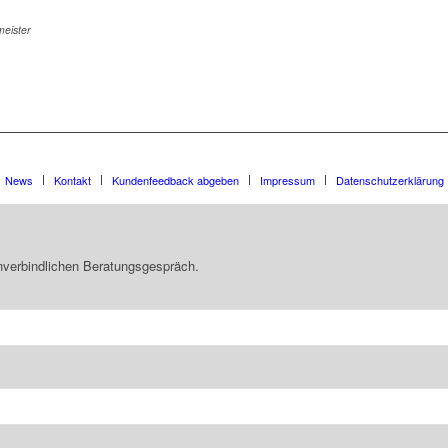
eister
News
Kontakt
Kundenfeedback abgeben
Impressum
Datenschutzerklärung
unverbindlichen Beratungsgespräch.