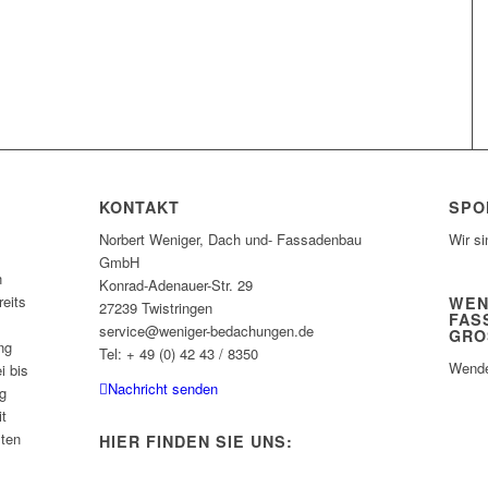
KONTAKT
SPO
Norbert Weniger, Dach und- Fassadenbau
Wir si
GmbH
n
Konrad-Adenauer-Str. 29
eits
WEN
27239 Twistringen
FAS
service@weniger-bedachungen.de
GRO
ng
Tel: + 49 (0) 42 43 / 8350
Wende
i bis
Nachricht senden
g
it
sten
HIER FINDEN SIE UNS: