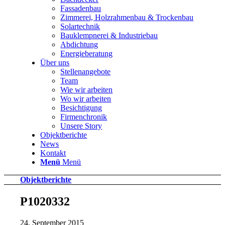
Fassadenbau
Zimmerei, Holzrahmenbau & Trockenbau
Solartechnik
Bauklempnerei & Industriebau
Abdichtung
Energieberatung
Über uns
Stellenangebote
Team
Wie wir arbeiten
Wo wir arbeiten
Besichtigung
Firmenchronik
Unsere Story
Objektberichte
News
Kontakt
Menü
Menü
Objektberichte
P1020332
24. September 2015