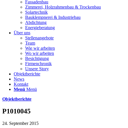
Fassadenbau
Zimmerei, Holzrahmenbau & Trockenbau
Solartechnik
Bauklempnerei & Industriebau
Abdichtung
Energieberatung
Über uns
Stellenangebote
Team
Wie wir arbeiten
Wo wir arbeiten
Besichtigung
Firmenchronik
Unsere Story
Objektberichte
News
Kontakt
Menü
Menü
Objektberichte
P1010045
24. September 2015