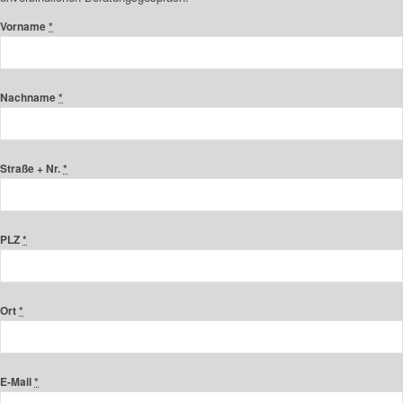
Vorname
*
Nachname
*
Straße + Nr.
*
PLZ
*
Ort
*
E-Mail
*