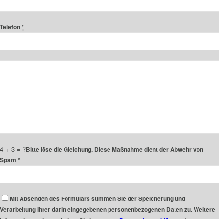
Telefon
*
4 + 3 = ?
Bitte löse die Gleichung. Diese Maßnahme dient der Abwehr von
Spam
*
Mit Absenden des Formulars stimmen Sie der Speicherung und
Verarbeitung Ihrer darin eingegebenen personenbezogenen Daten zu. Weitere