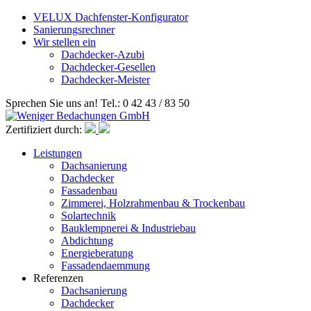
VELUX Dachfenster-Konfigurator
Sanierungsrechner
Wir stellen ein
Dachdecker-Azubi
Dachdecker-Gesellen
Dachdecker-Meister
Sprechen Sie uns an! Tel.: 0 42 43 / 83 50
Zertifiziert durch:
Leistungen
Dachsanierung
Dachdecker
Fassadenbau
Zimmerei, Holzrahmenbau & Trockenbau
Solartechnik
Bauklempnerei & Industriebau
Abdichtung
Energieberatung
Fassadendaemmung
Referenzen
Dachsanierung
Dachdecker