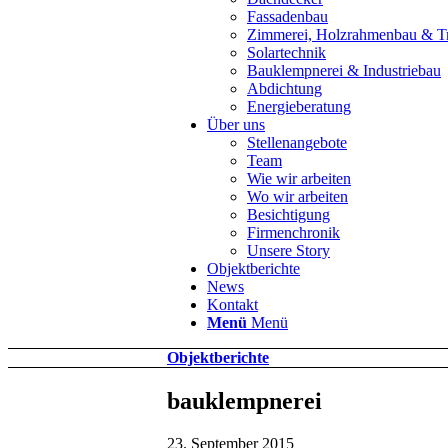
Fassadenbau
Zimmerei, Holzrahmenbau & T
Solartechnik
Bauklempnerei & Industriebau
Abdichtung
Energieberatung
Über uns
Stellenangebote
Team
Wie wir arbeiten
Wo wir arbeiten
Besichtigung
Firmenchronik
Unsere Story
Objektberichte
News
Kontakt
Menü
Menü
Objektberichte
bauklempnerei
23. September 2015