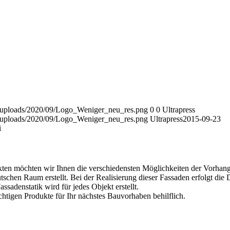
t/uploads/2020/09/Logo_Weniger_neu_res.png
0
0
Ultrapress
t/uploads/2020/09/Logo_Weniger_neu_res.png
Ultrapress
2015-09-23
i
kten möchten wir Ihnen die verschiedensten Möglichkeiten der Vorhan
schen Raum erstellt. Bei der Realisierung dieser Fassaden erfolgt di
ssadenstatik wird für jedes Objekt erstellt.
chtigen Produkte für Ihr nächstes Bauvorhaben behilflich.