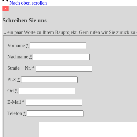
Nach oben scrollen
×
Schreiben Sie uns
... ein paar Worte zu Ihrem Bauprojekt. Gern rufen wir Sie zurück z
Vorname
*
Nachname
*
Straße + Nr.
*
PLZ
*
Ort
*
E-Mail
*
Telefon
*