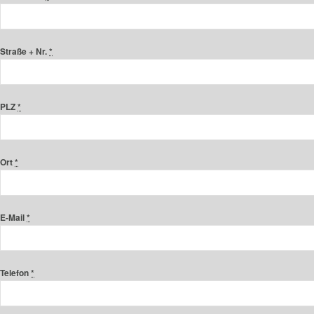
Straße + Nr.
*
PLZ
*
Ort
*
E-Mail
*
Telefon
*