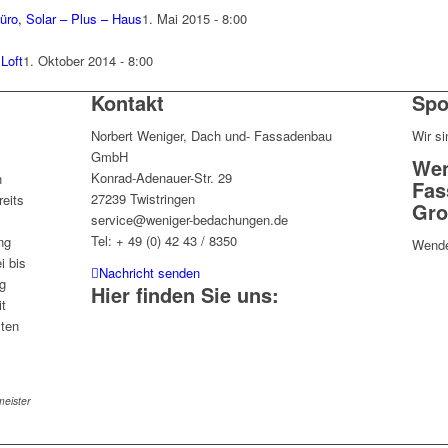
üro, Solar – Plus – Haus
1. Mai 2015 - 8:00
Loft
1. Oktober 2014 - 8:00
Kontakt
Spo
Norbert Weniger, Dach und- Fassadenbau
Wir si
GmbH
Wen
Konrad-Adenauer-Str. 29
n
Fas
27239 Twistringen
eits
Gro
service@weniger-bedachungen.de
Tel: + 49 (0) 42 43 / 8350
ng
Wende
i bis
Nachricht senden
g
Hier finden Sie uns:
it
sten
eister