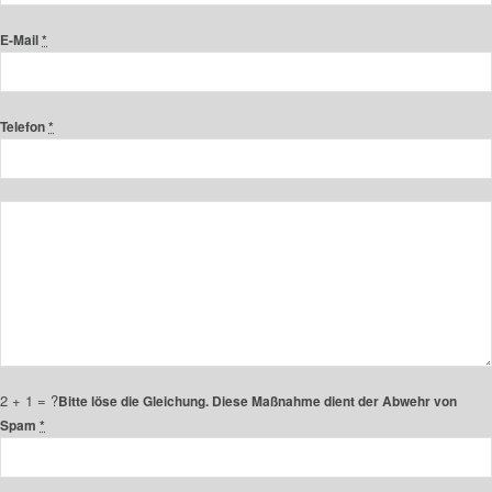
E-Mail
*
Telefon
*
2 + 1 = ?
Bitte löse die Gleichung. Diese Maßnahme dient der Abwehr von
Spam
*