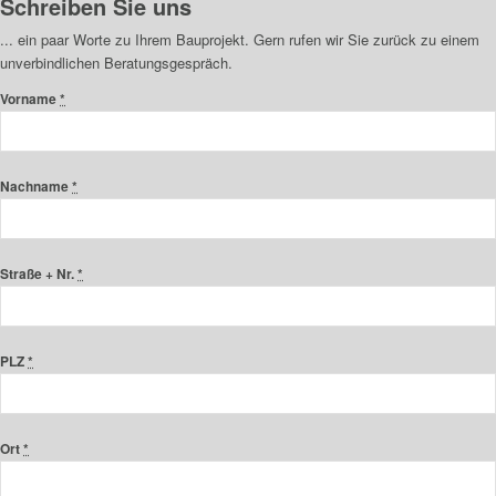
Schreiben Sie uns
... ein paar Worte zu Ihrem Bauprojekt. Gern rufen wir Sie zurück zu einem
unverbindlichen Beratungsgespräch.
Vorname
*
Nachname
*
Straße + Nr.
*
PLZ
*
Ort
*