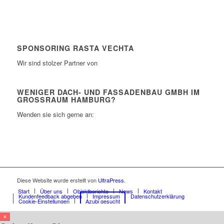
SPONSORING RASTA VECHTA
Wir sind stolzer Partner von
WENIGER DACH- UND FASSADENBAU GMBH IM
GROSSRAUM HAMBURG?
Wenden sie sich gerne an:
Diese Website wurde erstellt von
UltraPress
.
Start
Über uns
Objektberichte
News
Kontakt
Kundenfeedback abgeben
Impressum
Datenschutzerklärung
Cookie-Einstellungen
Azubi gesucht
×