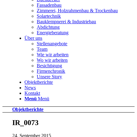
Fassadenbau
Zimmerei, Holzrahmenbau & Trockenbau
Solartechnik
Bauklempnerei & Industriebau
Abdichtung
Energieberatung
Über uns
Stellenangebote
Team
Wie wir arbeiten
Wo wir arbeiten
Besichtigung
Firmenchronik
Unsere Story
Objektberichte
News
Kontakt
Menü
Menü
Objektberichte
IR_0073
24. September 2015