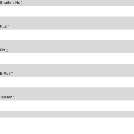
Straße + Nr.
*
PLZ
*
Ort
*
E-Mail
*
Telefon
*