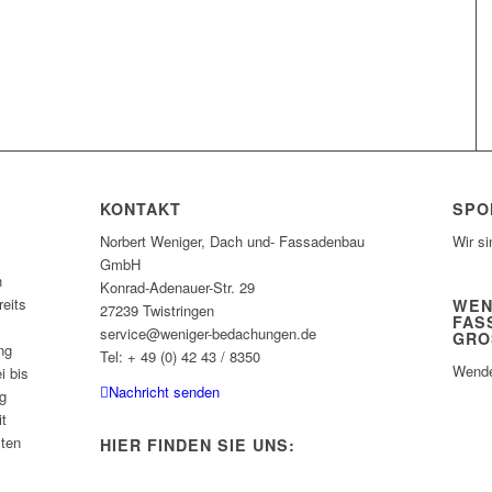
KONTAKT
SPO
Norbert Weniger, Dach und- Fassadenbau
Wir si
GmbH
n
Konrad-Adenauer-Str. 29
eits
WEN
27239 Twistringen
FAS
service@weniger-bedachungen.de
GRO
ng
Tel: + 49 (0) 42 43 / 8350
Wende
i bis
Nachricht senden
g
it
sten
HIER FINDEN SIE UNS: