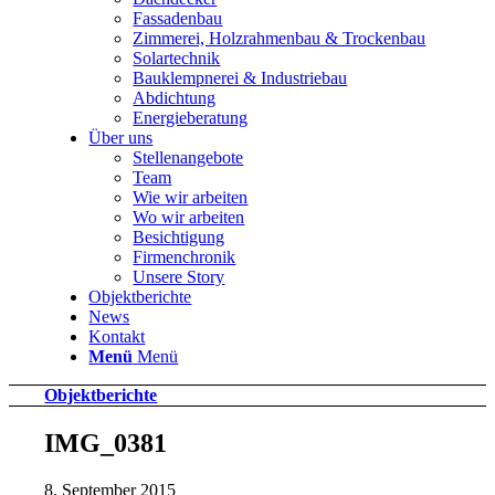
Fassadenbau
Zimmerei, Holzrahmenbau & Trockenbau
Solartechnik
Bauklempnerei & Industriebau
Abdichtung
Energieberatung
Über uns
Stellenangebote
Team
Wie wir arbeiten
Wo wir arbeiten
Besichtigung
Firmenchronik
Unsere Story
Objektberichte
News
Kontakt
Menü
Menü
Objektberichte
IMG_0381
8. September 2015