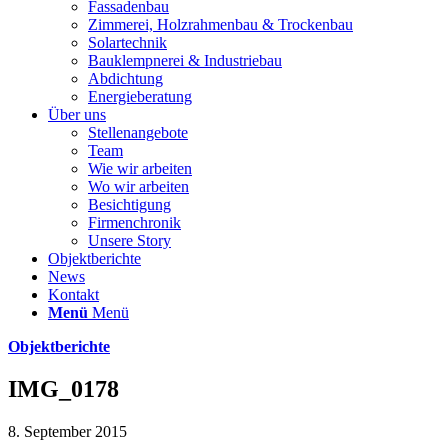
Fassadenbau
Zimmerei, Holzrahmenbau & Trockenbau
Solartechnik
Bauklempnerei & Industriebau
Abdichtung
Energieberatung
Über uns
Stellenangebote
Team
Wie wir arbeiten
Wo wir arbeiten
Besichtigung
Firmenchronik
Unsere Story
Objektberichte
News
Kontakt
Menü
Menü
Objektberichte
IMG_0178
8. September 2015