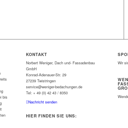
KONTAKT
SPO
Norbert Weniger, Dach und- Fassadenbau
Wir si
GmbH
n
Konrad-Adenauer-Str. 29
eits
WEN
27239 Twistringen
FAS
service@weniger-bedachungen.de
GRO
ng
Tel: + 49 (0) 42 43 / 8350
Wende
i bis
Nachricht senden
g
it
sten
HIER FINDEN SIE UNS: