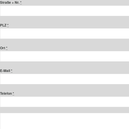
Straße + Nr.
*
PLZ
*
Ort
*
E-Mail
*
Telefon
*