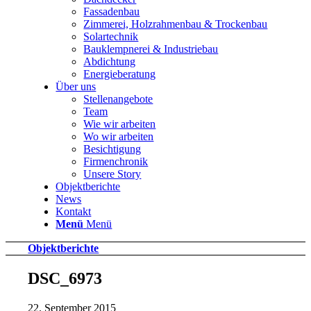
Fassadenbau
Zimmerei, Holzrahmenbau & Trockenbau
Solartechnik
Bauklempnerei & Industriebau
Abdichtung
Energieberatung
Über uns
Stellenangebote
Team
Wie wir arbeiten
Wo wir arbeiten
Besichtigung
Firmenchronik
Unsere Story
Objektberichte
News
Kontakt
Menü
Menü
Objektberichte
DSC_6973
22. September 2015