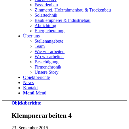
Fassadenbau
Zimmerei, Holzrahmenbau & Trockenbau
Solartechnik
Bauklempnerei & Industriebau
Abdichtung
Energieberatung
Über uns
Stellenangebote
Team
Wie wir arbeiten
Wo wir arbeiten
Besichtigung
Firmenchronik
Unsere Story
Objektberichte
News
Kontakt
Menü
Menü
Objektberichte
Klempnerarbeiten 4
23. September 2015