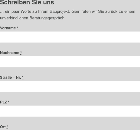
Schreiben Sie uns
... ein paar Worte zu Ihrem Bauprojekt. Gern rufen wir Sie zurück zu einem
unverbindlichen Beratungsgespräch.
Vorname
*
Nachname
*
Straße + Nr.
*
PLZ
*
Ort
*