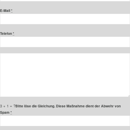
E-Mail
*
Telefon
*
3 + 1 = ?
Bitte löse die Gleichung. Diese Maßnahme dient der Abwehr von
Spam
*