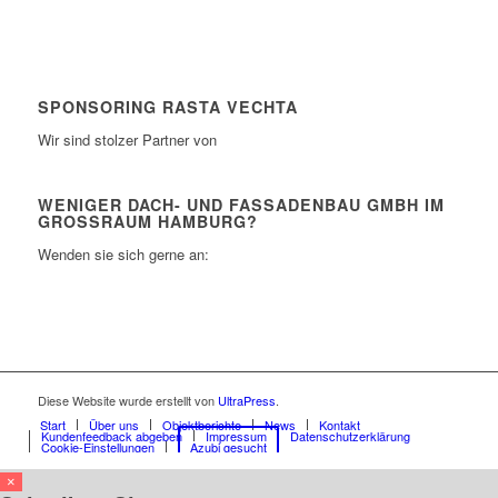
SPONSORING RASTA VECHTA
Wir sind stolzer Partner von
WENIGER DACH- UND FASSADENBAU GMBH IM
GROSSRAUM HAMBURG?
Wenden sie sich gerne an:
Diese Website wurde erstellt von
UltraPress
.
Start
Über uns
Objektberichte
News
Kontakt
Kundenfeedback abgeben
Impressum
Datenschutzerklärung
Cookie-Einstellungen
Azubi gesucht
×