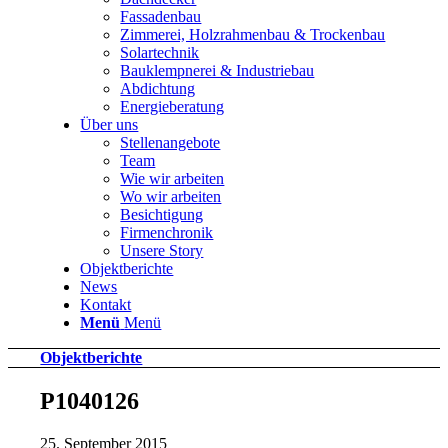
Fassadenbau
Zimmerei, Holzrahmenbau & Trockenbau
Solartechnik
Bauklempnerei & Industriebau
Abdichtung
Energieberatung
Über uns
Stellenangebote
Team
Wie wir arbeiten
Wo wir arbeiten
Besichtigung
Firmenchronik
Unsere Story
Objektberichte
News
Kontakt
Menü
Menü
Objektberichte
P1040126
25. September 2015