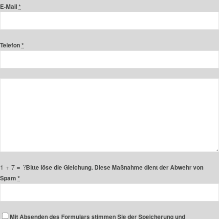
E-Mail
*
Telefon
*
1 + 7 = ?
Bitte löse die Gleichung. Diese Maßnahme dient der Abwehr von
Spam
*
Mit Absenden des Formulars stimmen Sie der Speicherung und