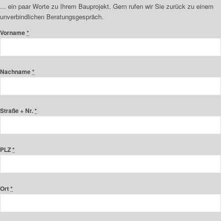
... ein paar Worte zu Ihrem Bauprojekt. Gern rufen wir Sie zurück zu einem
unverbindlichen Beratungsgespräch.
Vorname
*
Nachname
*
Straße + Nr.
*
PLZ
*
Ort
*